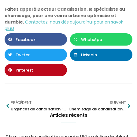
Faites appel à Docteur Canalisation, le spécialiste du
chemisage, pour une voirie urbaine optimisée et
durable.
Contactez-nous dès aujourd’hui pour en savoir
plus!
Facebook
WhatsApp
Twitter
LinkedIn
Pinterest
PRÉCÉDENT
SUIVANT
Urgences de canalisation : Comment le chemisage peut être la solution rapide et efficace.
Chemisage de canalisations: La technologie derrière DocteurSpray & Docteur Liner
Articles récents
Chemisage de canalisation par gaine UV la solution durable et