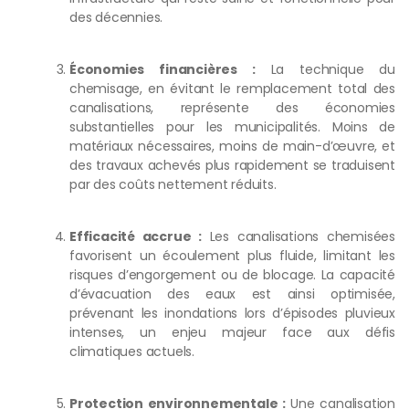
des décennies.
Économies financières :
La technique du
chemisage, en évitant le remplacement total des
canalisations, représente des économies
substantielles pour les municipalités. Moins de
matériaux nécessaires, moins de main-d’œuvre, et
des travaux achevés plus rapidement se traduisent
par des coûts nettement réduits.
Efficacité accrue :
Les canalisations chemisées
favorisent un écoulement plus fluide, limitant les
Assistance Docteur Canalisation
risques d’engorgement ou de blocage. La capacité
En ligne — réponse rapide 7j/7
d’évacuation des eaux est ainsi optimisée,
prévenant les inondations lors d’épisodes pluvieux
intenses, un enjeu majeur face aux défis
climatiques actuels.
Protection environnementale :
Une canalisation