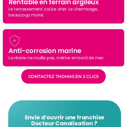
Rentable en terrain argileux
Le terrassement coûte cher. Le chemisage,
beaucoup moins.
Anti-corrosion marine
La résine ne rouille pas, même en bord de mer.
CONTACTEZ THOMAS EN 2 CLICS
Envie d’ouvrir une franchise
Docteur Canalisation ?