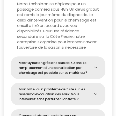
Notre technicien se déplace pour un
passage caméra sous 48h. Un devis gratuit
est remis le jour même du diagnostic. Le
délai d'intervention pour le chemisage est
ensuite fixé en accord avec vos
disponibilités. Pour une résidence
Assistance Docteur Canalisation
secondaire sur la Côte Fleurie, notre
En ligne — réponse rapide 7j/7
entreprise s'organise pour intervenir avant
l'ouverture de la saison si nécessaire.
Mes tuyaux en grès ont plus de 50 ans. Le
remplacement d'une canalisation par
chemisage est possible sur ce matériau ?
Mon hôtel a un problème de fuite sur les
réseaux d'évacuation des eaux. Vous
intervenez sans perturber l'activité ?
Comment obtenir un devis pour un