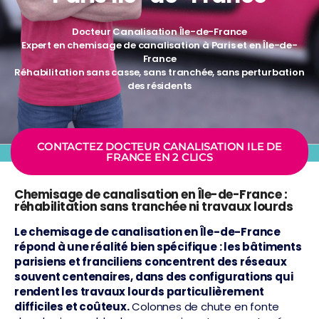
Docteur Canalisation Île-de-France
Expert en chemisage de canalisation à Paris et en Île-de-
France
Réhabilitation sans casse, sans tranchée, sans perturbation
des résidents
CONTACTEZ DOCTEUR CANALISATION ILE DE
FRANCE EN 2 CLICS
Chemisage de canalisation en Île-de-France :
réhabilitation sans tranchée ni travaux lourds
Le chemisage de canalisation en Île-de-France
répond à une réalité bien spécifique : les bâtiments
parisiens et franciliens concentrent des réseaux
souvent centenaires, dans des configurations qui
rendent les travaux lourds particulièrement
difficiles et coûteux.
Colonnes de chute en fonte