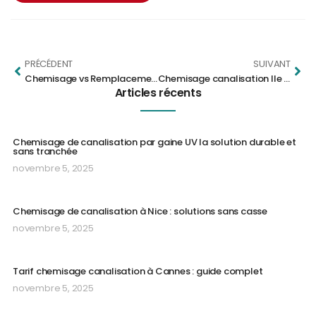
PRÉCÉDENT
SUIVANT
Chemisage vs Remplacement : Étude de cas et analyse de rentabilité
Chemisage canalisation Ile de France: le spécialiste Docteur Canalisation
Articles récents
Chemisage de canalisation par gaine UV la solution durable et
sans tranchée
novembre 5, 2025
Chemisage de canalisation à Nice : solutions sans casse
novembre 5, 2025
Tarif chemisage canalisation à Cannes : guide complet
novembre 5, 2025