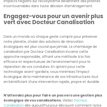
impacts négatifs sur l’écosystème deviennent des priorités
incontournables dans toute décision d’aménagement.
Engagez-vous pour un avenir plus
vert avec Docteur Canalisation
Dans un monde où chaque geste compte pour préserver
notre planète, choisir des solutions de rénovation
écologiques est plus crucial que jamais. Le chemisage de
canalisation par Docteur Canalisation incarne cette
approche responsable, offrant une méthode à la fois
Assistance Docteur Canalisation
efficace et respectueuse de l’environnement pour la
En ligne — réponse rapide 7j/7
réparation de vos conduites. En optant pour cette
technologie avant-gardiste, vous minimisez l’impact
écologique de la maintenance de vos infrastructures tout
en bénéficiant d’une intervention rapide, propre et durable.
N’attendez plus pour faire un pas vers une gestion plus
écologique de vos canalisations.
Visitez
Docteur
Canalisation
dès aujourd’hui pour découvrir comment notre